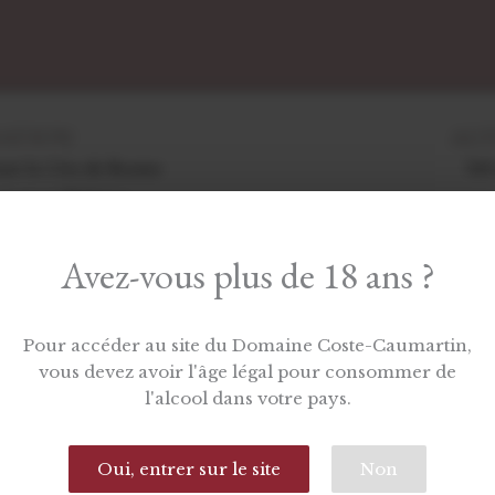
ATION​
ALT
ant la Côte de Beaune
360
ntoux et Meloisey.
Avez-vous plus de 18 ans ?
Ca
Pour accéder au site du Domaine Coste-Caumartin,
vous devez avoir l'âge légal pour consommer de
l'alcool dans votre pays.
ATION​
G
2 
Oui, entrer sur le site
Non