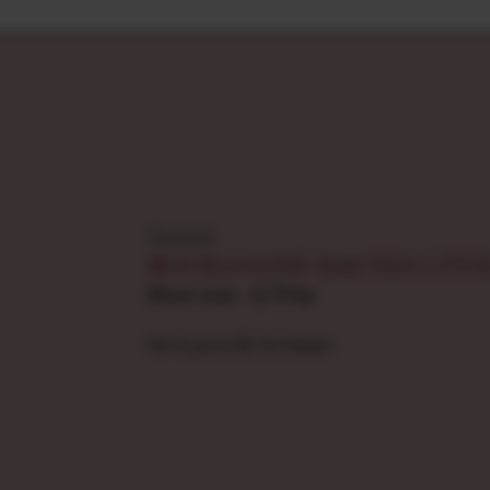
English
BOURGOGNE HAUTES CÔTE
Pinot noir - 0,70 ha
Sur la parcelle En Salaize