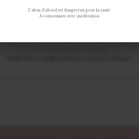
ÂGE MOYEN
L'abus d'alcool est dangereux pour la santé.
2
À consommer avec modération.
ACCORDS METS ET VINS
Viandes rôties ou grillées, barbecue, charcuterie, fromages