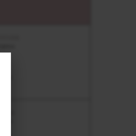
ITUDE
 mètres
SOL
lcaire
ARDE
à 6 ans